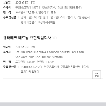
설립일
2008년 8월 18일
소재지
中国 山东省 日照市 日照经济技术开发区 临沂南路 391号
면
적
토지면적 17,299㎡, 연면적 11,939㎡
주요 생산품
점화코일(스틱코일, 플러그탑코일), 스파크플러그, 모듈 콘덴서
행어 어셈블리, 비상해제케이블
유라테크 베트남 유한책임회사
설립일
2019년 9월 16일
소재지
Lot D10, Road D6 and N4, Chau Son Industrial Park, Chau
Son Ward, Ninh Binh Province, Vietnam
면
적
토지면적 3,461㎡, 연면적 3,320㎡
주요 생산품
PCB BLOCK ASS’Y, 인렛온도센서, 구동모터온도센서, 전자식
프리차지 릴레이