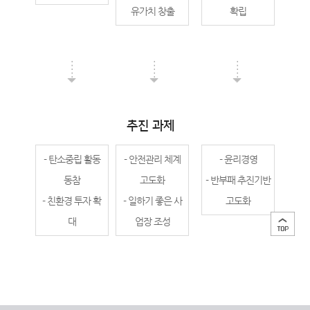
유가치 창출
확립
추진 과제
- 탄소중립 활동
- 안전관리 체계
- 윤리경영
동참
고도화
- 반부패 추진기반
- 친환경 투자 확
- 일하기 좋은 사
고도화
대
업장 조성