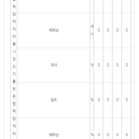
력
업
체
개
의
베트남
0
0
0
0
사
비
율
시
정
국내
%
0
0
0
0
조
치
를
받
은
일조
%
0
0
0
0
협
력
업
체
의
베트남
%
0
0
0
0