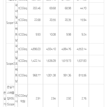
국
tCO2eq
202.46
69.68
68.98
44.70
내
일
tCO2eq
22.68
20.55
20.35
15.94
Scope1
조
베
트
tCO2eq
9.93
10.08
9.98
9.24
남
국
tCO2eq
4,896.03
4,934.10
4,884.76
4,553.14
내
일
tCO2eq
1,422.14
1,636.09
1,619.73
1,537.83
Scope2
조
베
트
tCO2eq
968.77
1,001.38
991.36
815.56
남
온실가
온
스배출
전
tCO2eq/
실
집약도
2.91
2.94
2.92
2.76
사
억원
가
(Scope