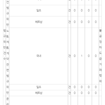
전
법
일조
건
0
0
0
0
규
위
베트남
건
0
0
0
0
반
법
불
노
규
공
동,
위
정
제
반
하
품,
건
도
게
국내
건
0
1
0
0
수
급
약
거
관
래
련
행
법
위
규
위
일조
건
0
0
0
0
반
베트남
건
0
0
0
0
윤
리