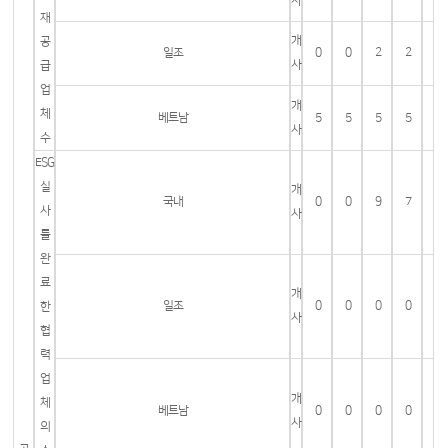
사
재
개
공
일조
0
0
2
2
사
급
업
개
체
베트남
5
5
5
5
사
수
ESG
실
개
국내
0
0
9
7
사
사
를
완
료
개
일조
0
0
0
0
한
사
협
력
업
개
체
베트남
0
0
0
0
사
의