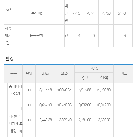
백
R&D
투자비용
만
4,229
4,722
4,769
5,279
원
지적
재산
등록 특허수
건
4
9
4
4
권
환경
2025
구분
단위
2023
2024
비고
목표
실적
총 에너지
TJ
16,114.58
16,076.64
15,915.88
15,790.80
사용량
국
TJ
10,657.19
10,740.06
10,632.66
10,912.09
내
직접에
일
TJ
2,442.28
2,809.70
2,781.60
2,620.92
너지사
조
용량
베