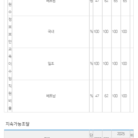
베트남
명
47
62
65
65
원
수
정
보
국내
%
100
100
100
100
보
안
교
육
일조
%
100
100
100
100
이
수
임
직
원
베트남
%
47
62
100
100
비
율
지속가능조달
2025
단
비