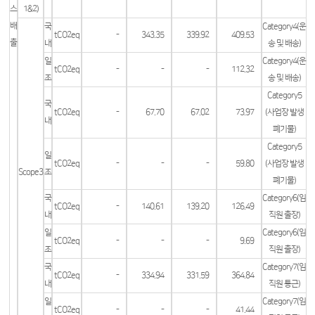
스
1&2)
배
국
Category4(운
tCO2eq
-
343.35
339.92
409.53
출
내
송 및 배송)
일
Category4(운
tCO2eq
-
-
-
112.32
조
송 및 배송)
Category5
국
tCO2eq
-
67.70
67.02
73.97
(사업장 발생
내
폐기물)
Category5
일
tCO2eq
-
-
-
59.80
(사업장 발생
Scope3
조
폐기물)
국
Category6(임
tCO2eq
-
140.61
139.20
126.49
내
직원 출장)
일
Category6(임
tCO2eq
-
-
-
9.69
조
직원 출장)
국
Category7(임
tCO2eq
-
334.94
331.59
364.84
내
직원 통근)
일
Category7(임
tCO2eq
-
-
-
41.44