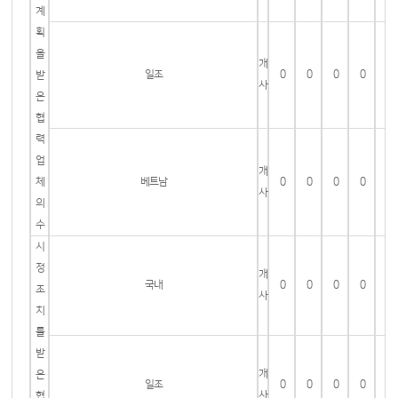
계
획
을
개
일조
0
0
0
0
받
사
은
협
력
업
개
체
베트남
0
0
0
0
사
의
수
시
정
개
국내
0
0
0
0
조
사
치
를
받
개
은
일조
0
0
0
0
사
협