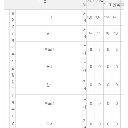
구분
2023
2024
목표
실적
위
고
총
개
국내
130
137
144
144
협
사
력
개
일조
14
14
18
18
업
사
체
개
의
베트남
8
8
8
8
사
수
사
개
국내
0
0
0
0
업
사
장
개
상
일조
0
0
0
0
사
주
업
개
체
베트남
0
0
0
0
사
수
사
개
업
국내
0
0
0
0
사