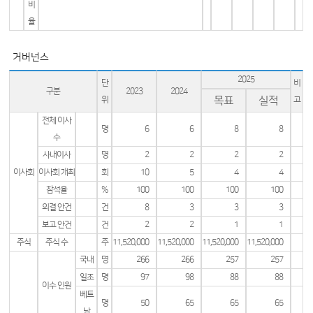
비
율
거버넌스
2025
단
비
구분
2023
2024
목표
실적
위
고
전체 이사
명
6
6
8
8
수
사내이사
명
2
2
2
2
이사회
이사회 개최
회
10
5
4
4
참석율
%
100
100
100
100
의결 안건
건
8
3
3
3
보고 안건
건
2
2
1
1
주식
주식 수
주
11,520,000
11,520,000
11,520,000
11,520,000
국내
명
266
266
257
257
일조
명
97
98
88
88
이수 인원
베트
명
50
65
65
65
남