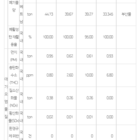
폐기물
베
양
트
ton
44.73
39.67
39.27
33.345
부산물
남
폐활성
국
탄 재활
%
100.00
100.00
95.00
100.00
내
용율
먼지
국
ton
0.95
0.62
0.61
0.93
(PM)
내
총탄화
국
수소
ppm
0.80
2.60
10.00
6.80
내
대
(THC)
기
질소산
오
국
화물
ton
0.38
0.26
0.26
0.00
염
내
(NOx)
물
황산화
국
질
ton
0.02
0.01
0.01
0.00
물(SOx)
내
환경규
국
제 위반
건
0
0
0
0
내