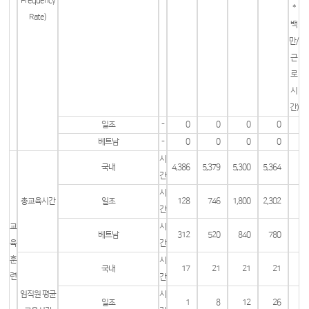
Frequency
*
Rate)
백
만/
근
로
시
간)
일조
-
0
0
0
0
베트남
-
0
0
0
0
시
국내
4,386
5,379
5,300
5,364
간
시
총교육시간
일조
128
746
1,800
2,302
간
교
시
베트남
312
520
840
780
육
간
훈
시
국내
17
21
21
21
련
간
임직원 평균
시
일조
1
8
12
26