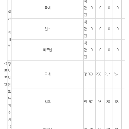
백
국내
만
0
0
0
0
벌
원
금
백
ㆍ
일조
만
0
0
0
0
과
원
태
백
료
베트남
만
0
0
0
0
원
정
정
보
보
국내
명
260
260
257
257
보
보
안
안
교
육
일조
명
97
98
88
88
이
수
임
직