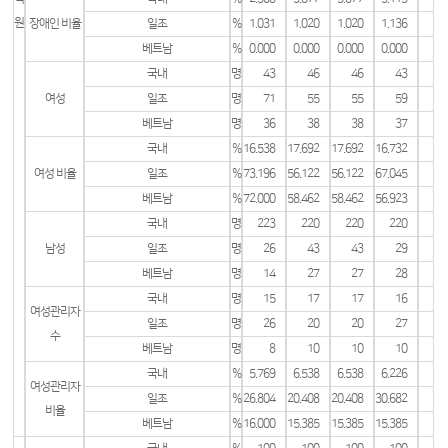
원
장애인 비율
일조
%
1.031
1.020
1.020
1.136
베트남
%
0.000
0.000
0.000
0.000
국내
명
43
46
46
43
여성
일조
명
71
55
55
59
베트남
명
36
38
38
37
국내
%
16.538
17.692
17.692
16.732
여성 비율
일조
%
73.196
56.122
56.122
67.045
베트남
%
72.000
58.462
58.462
56.923
국내
명
223
220
220
220
남성
일조
명
26
43
43
29
베트남
명
14
27
27
28
국내
명
15
17
17
16
여성관리자
일조
명
26
20
20
27
수
베트남
명
8
10
10
10
국내
%
5.769
6.538
6.538
6.226
여성관리자
일조
%
26.804
20.408
20.408
30.682
비율
베트남
%
16.000
15.385
15.385
15.385