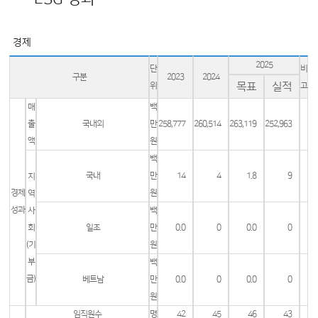
경제
2025
단
비
구분
2023
2024
목표
실적
위
고
매
백
출
국내외
만
258,777
260,514
263,119
252,963
액
원
백
국내
만
14
4
1.8
9
지
경제
원
역
성과
사
백
회
일조
만
0.0
0
0.0
0
(기
원
부
백
금)
베트남
만
0.0
0
0.0
0
원
임직원수
명
42
45
46
43