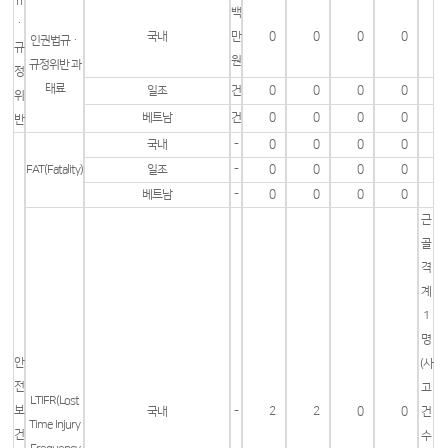
백
ㆍ
국내
만
0
0
0
0
인권법규ㆍ
규
원
규정위반 과
정
태료
일조
건
0
0
0
0
위
베트남
건
0
0
0
0
반
국내
-
0
0
0
0
FAT(Fatality)
일조
-
0
0
0
0
베트남
-
0
0
0
0
근
골
격
계
1
명
안
(사
전
고
LTIFR(Lost
보
국내
-
2
2
0
0
건
Time Injury
건
수