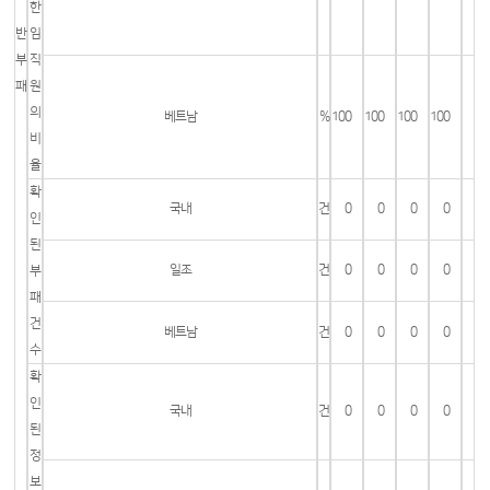
한
반
임
부
직
패
원
의
베트남
%
100
100
100
100
비
율
확
국내
건
0
0
0
0
인
된
일조
건
0
0
0
0
부
패
건
베트남
건
0
0
0
0
수
확
인
국내
건
0
0
0
0
된
정
보