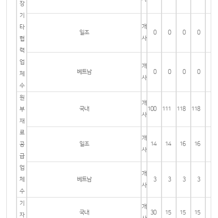
장
기
개
타
일조
0
0
0
0
사
협
력
업
개
베트남
0
0
0
0
체
사
수
원
개
국내
100
111
118
118
부
사
재
료
개
일조
14
14
16
16
공
사
급
업
개
체
베트남
3
3
3
3
사
수
기
개
국내
30
15
15
15
자