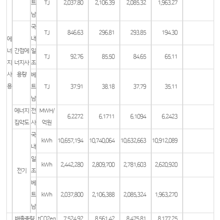
트
TJ
2,037.80
2,106.39
2,085.32
1,963.27
남
국
TJ
846.63
296.81
293.85
194.30
내
에
너
간접에
일
TJ
92.76
85.50
84.65
65.11
지
너지사
조
사
용량
베
용
트
TJ
37.91
38.18
37.79
35.11
남
에너지
전
MWH/
6.2272
6.1711
6.1094
6.2423
집약도
사
억원
국
kWh
10,657,194
10,740,064
10,632,663
10,912,089
내
일
kWh
2,442,280
2,809,700
2,781,603
2,620,920
전기
조
베
트
kWh
2,037,800
2,106,388
2,085,324
1,963,270
남
배출총량
tCO2eq
7,524.92
8,561.42
8,475.81
8,177.25