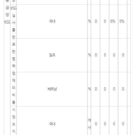
공
수
급
ESG
망
실
국내
%
0
0
6%
5%
ESG
사
를
완
료
한
일조
%
0
0
0
0
협
력
업
체
의
베트남
%
0
0
0
0
비
율
시
정
개
국내
0
0
0
0
조
사
치