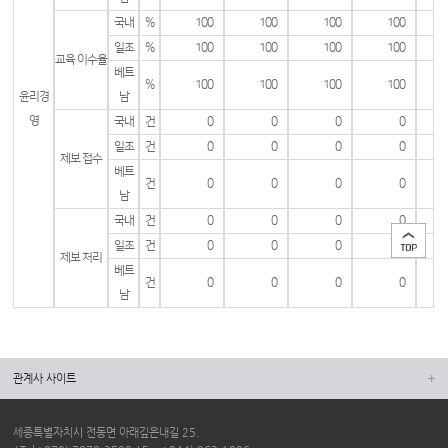
국내
%
100
100
100
100
일조
%
100
100
100
100
교육 이수율
베트
%
100
100
100
100
윤리경
남
영
국내
건
0
0
0
0
일조
건
0
0
0
0
제보 접수
베트
건
0
0
0
0
남
국내
건
0
0
0
0
일조
건
0
0
0
0
제보 처리
베트
건
0
0
0
0
남
관계사 사이트
세종특별자치시 전동면 아래깊은내길 25.