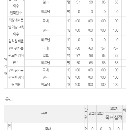
일조
명
97
98
88
88
이수
베트남
명
0
0
0
0
임직원 수
직장내괴롭
국내
%
100
100
100
100
힘 예방 교육
일조
%
100
100
100
100
이수
베트남
%
0
0
0
0
임직원 비율
국내
명
260
260
257
257
인사평가를
완료한 임직
일조
명
97
98
88
88
임
원 수
베트남
명
50
65
65
65
직
국내
%
100
100
100
100
인사평가를
원
완료한 임직
일조
%
100
100
100
100
원 비율
베트남
%
100
100
100
100
윤리
2025
단
비
구분
2023
2024
목표
실적
위
고
안
국내
건
0
0
0
0