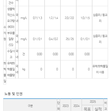
건수
생물학
적산소
국
심중리 / 동교
mg/L
0.7 / 1.3
1.2 / 1.4
2.0 / 2.0
1.0 / 1.5
요구량
내
리
(BOD)
수
자
부유물
국
심중리 / 동교
원
질량
mg/L
0.1 / 0.1
0.4 / 0.2
25 / 25
0.1 / 0.1
내
리
(SS)
수질사
국
건
0.00
0.00
0.00
0.00
고
내
화
유해화
국
유해 화학물질
학
학물질
kg
0
0
0
0
내
미 사용
물
배출량
질
노동 및 인권
2025
단
비
구분
2023
2024
목표
실적
위
고