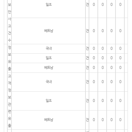
일조
건
0
0
0
0
보
안
사
고
베트남
건
0
0
0
0
건
수
정
국내
건
0
0
0
0
보
일조
건
0
0
0
0
유
베트남
건
0
0
0
0
출
고
국내
건
0
0
0
0
객
정
보
일조
건
0
0
0
0
관
련
유
베트남
건
0
0
0
0
출