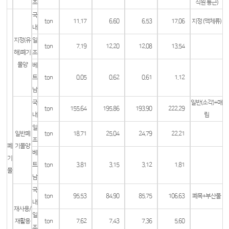
조
직원 통근)
국
ton
11.17
6.60
6.53
17.06
지정 (액체류)
내
지정(유
일
ton
7.19
12.20
12.08
13.54
해)폐기
조
물양
베
트
ton
0.05
0.62
0.61
1.12
남
국
일반(소각)+매
ton
155.64
195.86
193.90
222.29
내
립
일
일반폐
ton
18.71
25.04
24.79
22.21
조
폐
기물양
베
기
트
ton
3.81
3.15
3.12
1.81
물
남
국
ton
95.53
84.90
85.75
106.63
폐목+부산물
내
재사용/
일
재활용
ton
7.62
7.43
7.36
5.60
조